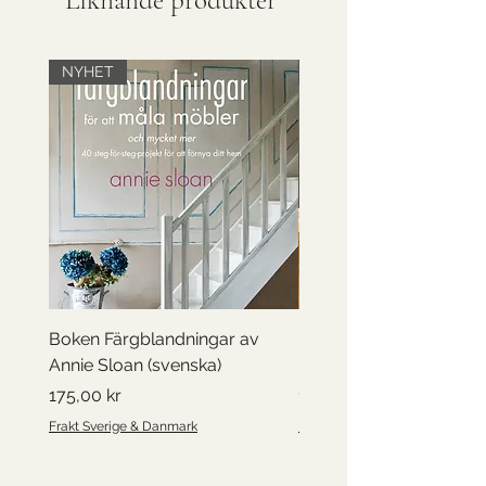
NYHET
Till försäljning
Boken Färgblandningar av
Barnbyrå, handmålad
Annie Sloan (svenska)
konstmotiv
Pris
Pris
175,00 kr
1 750,00 kr
Frakt Sverige & Danmark
Frakt Sverige & Danmark