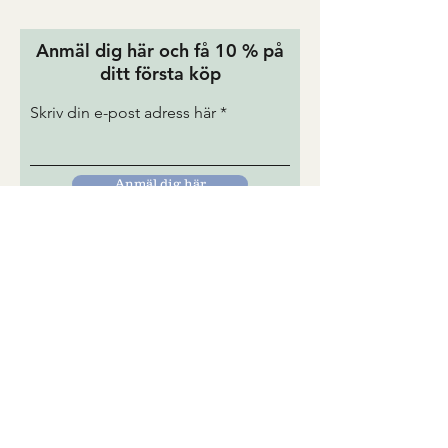
Anmäl dig här och få 10 % på
ditt första köp
Skriv din e-post adress här
Anmäl dig här
Besøg Annie Sloan Danmark ->
TUREBORG SWEDEN AB
kontakt@tureborg.se
072-7156947
ADRESS
Tureborg Färgbutik & Ateljé