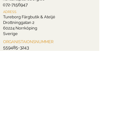
072-7156947
ADRESS
Tureborg Färgbutik & Ateljé
Drottninggatan 2
60224 Norrköping
Sverige
ORGANISTAIONSNUMMER
559485-3243
INFORMATION
Frakt och Retur
Integritetspolicy
Våra villkor
Återbetalningspolicy
PRODUKTINFORMATION
Tips & Råd
Måla med Chalk Paint