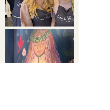
Mer inspiration på Instagram:
@tureborg_butik_atelje