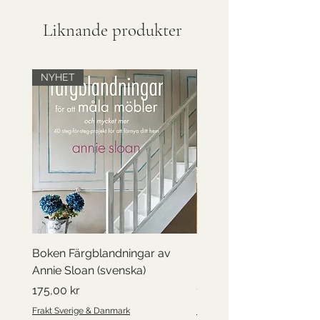
Liknande produkter
NYHET
Till försäljning
Boken Färgblandningar av
Barnbyrå, handmålad
Annie Sloan (svenska)
konstmotiv
Pris
Pris
175,00 kr
1 750,00 kr
Frakt Sverige & Danmark
Frakt Sverige & Danmark