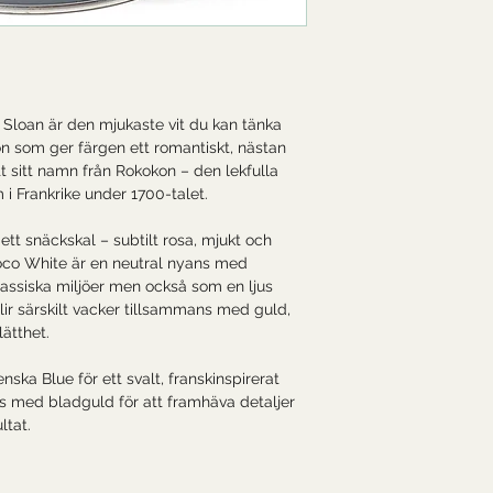
Sloan är den mjukaste vit du kan tänka
n som ger färgen ett romantiskt, nästan
t sitt namn från Rokokon – den lekfulla
 i Frankrike under 1700-talet.
tt snäckskal – subtilt rosa, mjukt och
coco White är en neutral nyans med
klassiska miljöer men också som en ljus
blir särskilt vacker tillsammans med guld,
ätthet.
ka Blue för ett svalt, franskinspirerat
ns med bladguld för att framhäva detaljer
ltat.