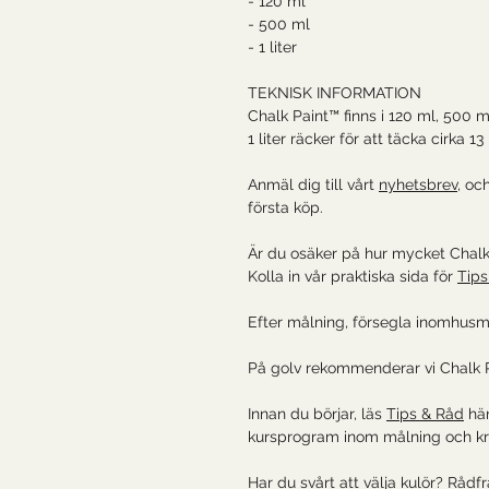
- 120 ml
- 500 ml
- 1 liter
TEKNISK INFORMATION
Chalk Paint™ finns i 120 ml, 500 ml
1 liter räcker för att täcka cirka 1
Anmäl dig till vårt
nyhetsbrev,
och
första köp.
Är du osäker på hur mycket Chal
Kolla in vår praktiska sida för
Tips
Efter målning, försegla inomhus
På golv rekommenderar vi Chalk P
Innan du börjar, läs
Tips & Råd
här
kursprogram inom målning och kre
Har du svårt att välja kulör? Rådf