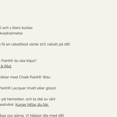
 och 1 liters burkar.
3 kvadratmeter.
 få en rabattkod värde 10% rabatt på ditt
k Paint® du ska köpa?
 & Råd.
möbler med Chalk Paint® Wax.
aint® Lacquer (matt eller gloss).
 på hemsidan, och ta del av vårt
ativitet.
Kurser hittar du här.
råga oss gärna. Vi hjälper dig med ditt