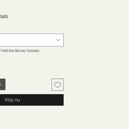
is
mark
 Frakt beräknas i kassan.
n
Köp nu