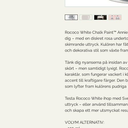
Rococo White Chalk Paint™ Annie 
dig – med en diskret rosa underto
skimrande uttryck. Kulören har fåt
och dekorativa stil som växte fram
Tänk dig nyanserna på insidan av e
skört – men samtidigt lyxigt. Ro
karaktär, som fungerar vackert i 
accent till kraftigare färger. Den 
som lyfter fram kulörens pudriga l
Testa Rococo White ihop med Svens
uttryck – eller använd tillsamma
och skapa ett mer utsmyckat resu
VOLYM ALTERNATIV: