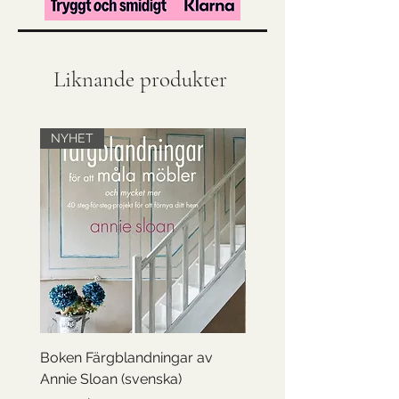
Liknande produkter
NYHET
Till försäljning
Boken Färgblandningar av
Barnbyrå, handmålad
Annie Sloan (svenska)
konstmotiv