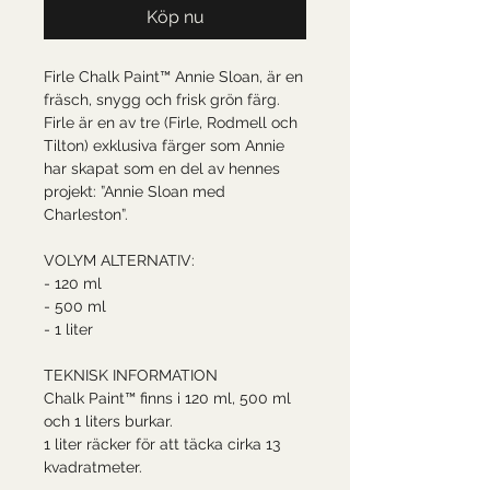
Köp nu
Firle Chalk Paint™ Annie Sloan, är en
fräsch, snygg och frisk grön färg.
Firle är en av tre (Firle, Rodmell och
Tilton) exklusiva färger som Annie
har skapat som en del av hennes
projekt: ”Annie Sloan med
Charleston”.
VOLYM ALTERNATIV:
- 120 ml
- 500 ml
- 1 liter
TEKNISK INFORMATION
Chalk Paint™ finns i 120 ml, 500 ml
och 1 liters burkar.
1 liter räcker för att täcka cirka 13
kvadratmeter.