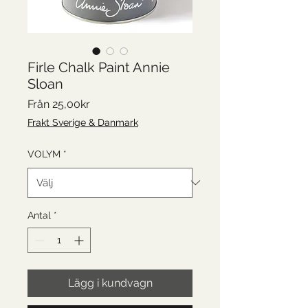
Firle Chalk Paint Annie
Sloan
Reapris
Från
25,00kr
Frakt Sverige & Danmark
VOLYM
*
Antal
*
Lägg i kundvagn