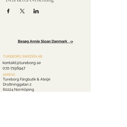
Besøg Annie Sloan Danmark ->
TUREBORG SWEDEN AB
kontakt@tureborg.se
072-7156947
ADRESS
Tureborg Färgbutik & Ateljé
Drottninggatan 2
60224 Norrköping
Sverige
ORGANISTAIONSNUMMER
559485-3243
INFORMATION
Frakt och Retur