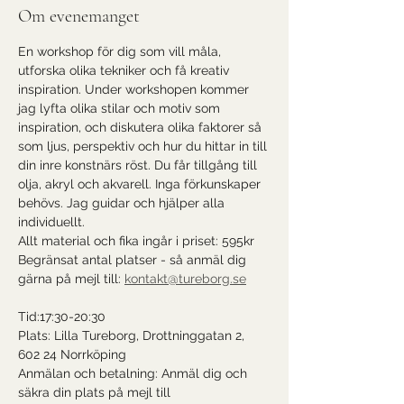
Om evenemanget
En workshop för dig som vill måla, 
utforska olika tekniker och få kreativ 
inspiration. Under workshopen kommer 
jag lyfta olika stilar och motiv som 
inspiration, och diskutera olika faktorer så 
som ljus, perspektiv och hur du hittar in till 
din inre konstnärs röst. Du får tillgång till 
olja, akryl och akvarell. Inga förkunskaper 
behövs. Jag guidar och hjälper alla 
individuellt.
Allt material och fika ingår i priset: 595kr
Begränsat antal platser - så anmäl dig 
gärna på mejl till: 
kontakt@tureborg.se
Tid:17:30-20:30
Plats: Lilla Tureborg, Drottninggatan 2, 
602 24 Norrköping
Anmälan och betalning: Anmäl dig och 
säkra din plats på mejl till 