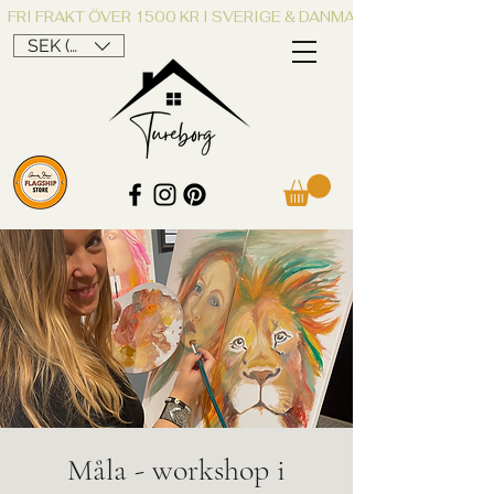
FRI FRAKT ÖVER 1500 KR I SVERIGE & DANMARK
SEK (kr)
Måla - workshop i