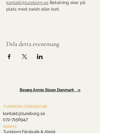
kontakt@tureborg.se
 Betalning sker på 
plats med swish eller kort.
Dela detta evenemang
Besøg Annie Sloan Danmark ->
TUREBORG SWEDEN AB
kontakt@tureborg.se
072-7156947
ADRESS
Tureborg Färgbutik & Ateljé
Drottninggatan 2