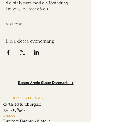
dig att lyckas med din förändring. 
Låt 2025 bli året då du…
Visa mer
Dela detta evenemang
Besøg Annie Sloan Danmark ->
TUREBORG SWEDEN AB
kontakt@tureborg.se
072-7156947
ADRESS
Tureborg Färgbutik & Ateljé
Drottninggatan 2