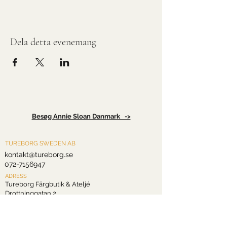
Dela detta evenemang
Besøg Annie Sloan Danmark ->
TUREBORG SWEDEN AB
kontakt@tureborg.se
072-7156947
ADRESS
Tureborg Färgbutik & Ateljé
Drottninggatan 2
60224 Norrköping
Sverige
ORGANISTAIONSNUMMER