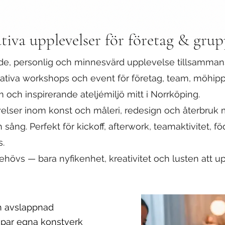
tiva upplevelser för företag & gru
ande, personlig och minnesvärd upplevelse tillsamman
reativa workshops och event för företag, team, möhip
m och inspirerande ateljémiljö mitt i Norrköping.
velser inom konst och måleri, redesign och återbruk
sång. Perfekt för kickoff, afterwork, teamaktivitet, fö
s.
behövs — bara nyfikenhet, kreativitet och lusten att 
ch avslappnad
apar egna konstverk