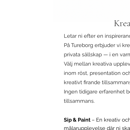
Krea
Letar ni efter en inspirer
På Tureborg erbjuder vi k
privata sällskap — i en var
Välj mellan kreativa upple
inom röst, presentation och 
kreativt firande tillsamman
Ingen tidigare erfarenhet 
tillsammans.
Sip & Paint
– En kreativ o
målarupplevelse där ni sk