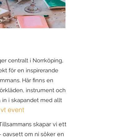
ger centralt i Norrköping,
ekt för en inspirerande
ammans. Här finns en
 förkläden, instrument och
a in i skapandet med allt
ivt event
 Tillsammans skapar vi ett
— oavsett om ni söker en