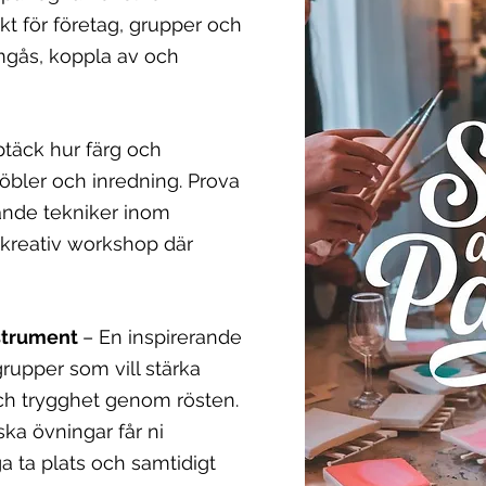
ekt för företag, grupper och
umgås, koppla av och
täck hur färg och
möbler och inredning. Prova
rande tekniker inom
 kreativ workshop där
nstrument
– En inspirerande
rupper som vill stärka
ch trygghet genom rösten.
ka övningar får ni
a ta plats och samtidigt