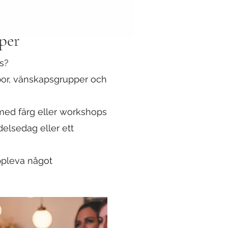
pper
s?
por, vänskapsgrupper och
 med färg eller workshops
delsedag eller ett
uppleva något