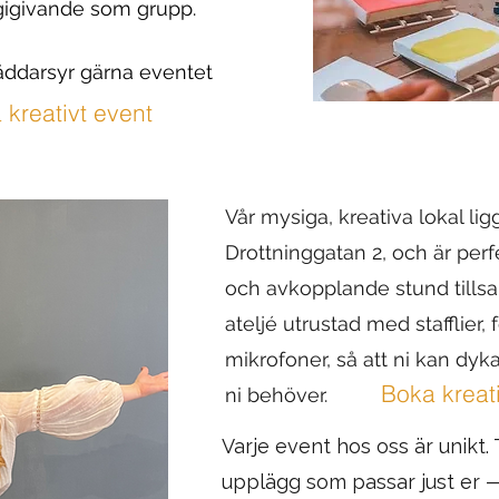
rgigivande som grupp.
äddarsyr gärna eventet
 kreativt event
Vår mysiga, kreativa lokal lig
Drottninggatan 2, och är perf
och avkopplande stund tills
ateljé utrustad med stafflier,
mikrofoner, så att ni kan dyk
Boka kreat
ni behöver.
​Varje event hos oss är unikt.
upplägg som passar just er 