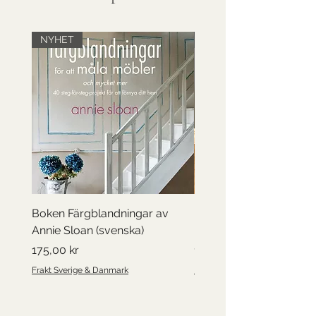
NYHET
Till försäljning
Boken Färgblandningar av
Barnbyrå, handmålad
Annie Sloan (svenska)
konstmotiv
Pris
Pris
175,00 kr
1 750,00 kr
Frakt Sverige & Danmark
Frakt Sverige & Danmark