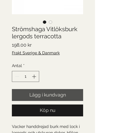
Strömshaga Vitlöksburk
lergods terracotta
Pris
198,00 kr
Frakt Sverige & Danmark
Antal
*
Lägg i kundvagn
Köp nu
Vacker handdrejad burk med lock i
lergods och utskuren dekor. Hålen