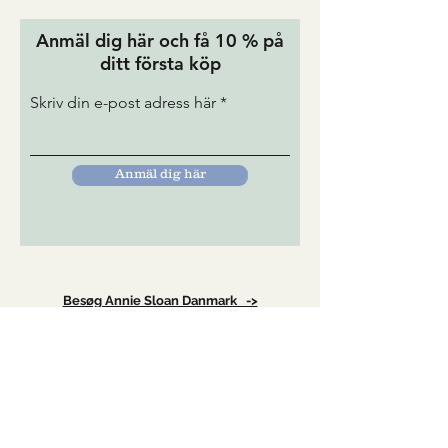
Anmäl dig här och få 10 % på
ditt första köp
Skriv din e-post adress här
Anmäl dig här
Besøg Annie Sloan Danmark ->
TUREBORG SWEDEN AB
kontakt@tureborg.se
072-7156947
ADRESS
Tureborg Färgbutik & Ateljé