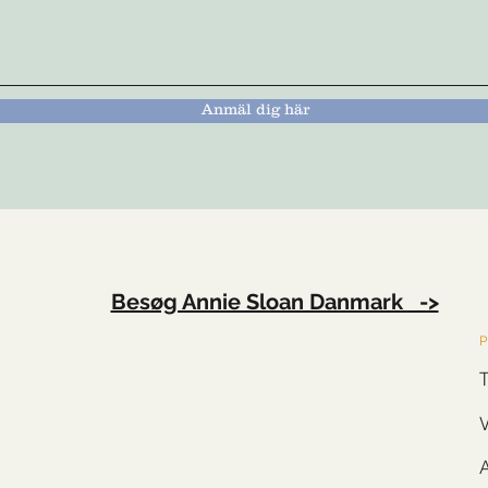
Anmäl dig här
Besøg Annie Sloan Danmark ->
P
V
A