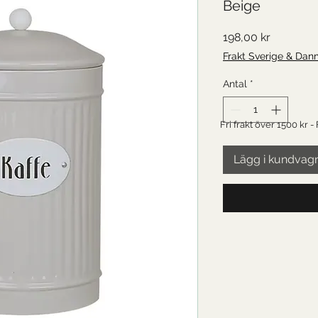
Beige
Pris
198,00 kr
Frakt Sverige & Dan
Antal
*
Fri frakt över 1500 kr -
Lägg i kundvag