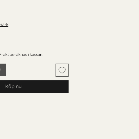
mark
 Frakt beräknas i kassan.
n
Köp nu