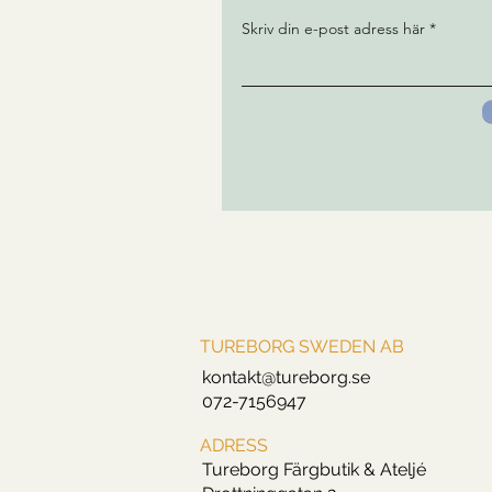
Skriv din e-post adress här
TUREBORG SWEDEN AB
kontakt@tureborg.se
072-7156947
ADRESS
Tureborg Färgbutik & Ateljé